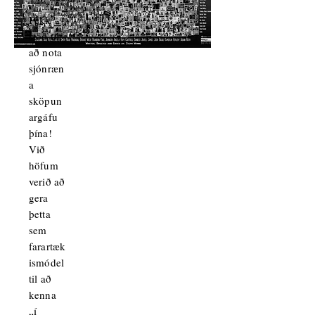
Fékk
stöð til
að nota
sjónræn
a
sköpun
argáfu
þína!
Við
höfum
verið að
gera
þetta
sem
farartæk
ismódel
til að
kenna
„í