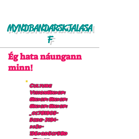
MYNDBANDARSKJALASA
F
Ég hata náungann
minn!
Culture
Vision&nbsp;
&nbsp; &nbsp;
&nbsp; &nbsp;
_cc781905-
5cde- 3194-
bb3b-
136bad5cf58d