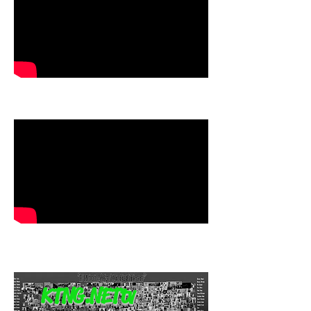
KTNG.NETtv