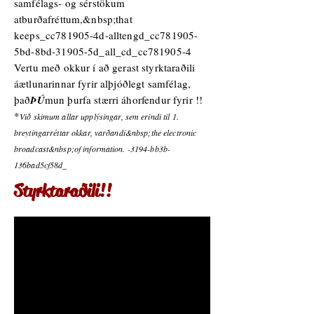
samfélags- og sérstökum
atburðafréttum,&nbsp;that
keeps_cc781905-4d-alltengd_cc781905-
5bd-8bd-31905-5d_all_cd_cc781905-4
Vertu með okkur í að gerast styrktaraðili
áætlunarinnar fyrir alþjóðlegt samfélag,
það
ÞÚ
mun þurfa stærri áhorfendur fyrir !!
*
Við skimum allar upplýsingar, sem erindi til 1.
breytingarréttar okkar, varðandi&nbsp;the electronic
broadcast&nbsp;of information. -3194-bb3b-
136bad5cf58d_
Styrktaraðili!!