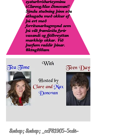
systurbróðurteyminu
í
Clare
og
Max Donovan
!!
Sýndu stuðning þinn eða
athugaðu með okkur ef
þú ert með
forritunarhugmynd sem
þú vilt framleiða fyrir
vaxandi og fjölbreyttan
markhóp okkar. Við
þurfum raddir þínar.
#ktng860am
&nbsp; &nbsp; _cc781905-5cde-