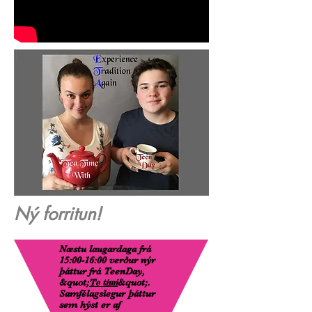
Ný forritun!
Næstu laugardaga frá
15:00-16:00 verður nýr
þáttur frá TeenDay,
&quot;
&quot;.
Te tími
Samfélagslegur þáttur
sem hýst er af