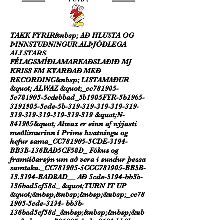
TAKK FYRIR&nbsp; AÐ HLUSTA OG
ÞINN
STUÐNINGUR.
ALÞJÓÐLEGA
ALLSTARS
FÉLAGSMÍÐLAMARKAÐSLAÐIÐ MJ
KRISS FM KVARÐAÐ MEÐ
RECORDING&nbsp; LISTAMAÐUR
&quot; ALWAZ &quot;_cc781905-
5c781905-5cdebbad_5b1905FYR-5b1905-
3191905-5cde-5b-319-319-319-319-319-
319-319-319-319-319-319 &quot;N-
841905&quot; Alwaz er einn af nýjasti
meðlimurinn í Prime hvatningu og
hefur sama_CC781905-5CDE-3194-
BB3B-136BAD5CF58D_ Fókus og
framtíðarsýn um að vera í sundur þessa
samtaka._CC781905-5CCC781905-BB3B-
13.3194-BADBAD__ AÐ 5cde-3194-bb3b-
136bad5cf58d_ &quot;TURN IT UP
&quot;&nbsp;&nbsp;&nbsp;&nbsp;_cc78
1905-5cde-3194- bb3b-
136bad5cf58d_&nbsp;&nbsp;&nbsp;&nb