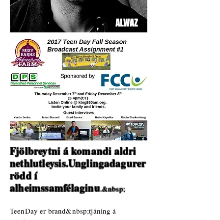
ALWAZ
Fjölbreytni á komandi aldri
nethlutleysis.
Unglingadagur
er
rödd í
alheimssamfélaginu
.&nbsp;
TeenDay er brand&nbsp;tjáning á