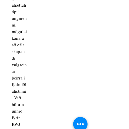
áhættuh
ópi“
ungmen
ni,
mögulei
kana á
að efla
skapan
di
valgrein
ar
þeirra í
fjölmiðl
alistinni
. Við
höfum
unnið
fyrir
RWJ