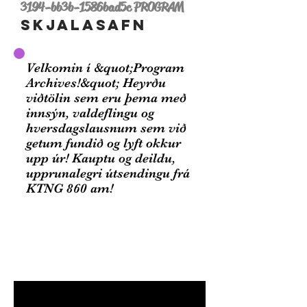
3194-bb3b-1586bad5c PROGRAM
SKJALASAFN
Velkomin í &quot;Program
Archives!&quot; Heyrðu
viðtölin sem eru þema með
innsýn, valdeflingu og
hversdagslausnum sem við
getum fundið og lyft okkur
upp úr! Kauptu og deildu,
upprunalegri útsendingu frá
KTNG 860 am!