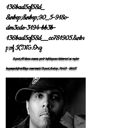
136bad5cf58d_
&nbsp;&nbsp;90_5-918c-
dm3cde-3194-bb3b-
136bad5cf58d__cc781905.
&nbs
p;of KTNG.Org
&quot;Að vinna saman gerir byltinguna háværari en reglur
hugmyndafræðilegs samræmis!&quot;&nbsp; Fortíð - Nútíð!