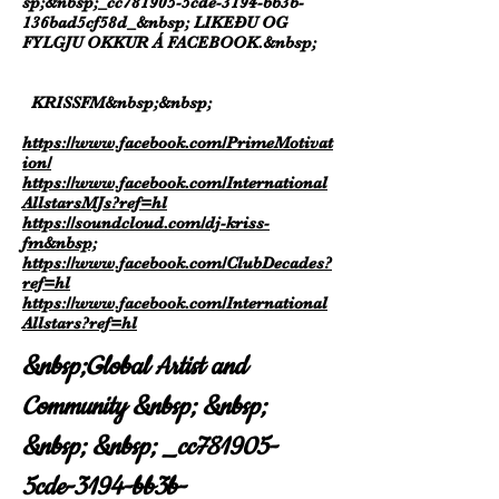
sp;&nbsp;_cc781905-5cde-3194-bb3b-
136bad5cf58d_&nbsp; LIKEÐU OG
FYLGJU OKKUR Á FACEBOOK.&nbsp;
KRISS
FM&nbsp;&nbsp;
https://www.facebook.com/PrimeMotivat
ion/
https://www.facebook.com/International
AllstarsMJs?ref=hl
https://soundcloud.com/dj-kriss-
fm&nbsp;
https://www.facebook.com/ClubDecades?
ref=hl
https://www.facebook.com/International
Allstars?ref=hl
&nbsp;Global Artist and
Community &nbsp; &nbsp;
&nbsp; &nbsp; _cc781905-
5cde-3194-bb3b-