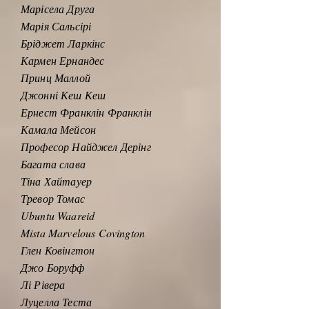
Марісела Друга
Марія Сальсірі
Бріджет Ларкінс
Кармен Ернандес
Принц Маллой
Джонні Кеш Кеш
Ернест Франклін Франклін
Камала Мейсон
Професор Найджел Дерінг
Багата слава
Тіна Хайтауер
Тревор Томас
Ubuntu Waareid
Mista Marvelous Covington
Глен Ковінгтон
Джо Боруфф
Лі Рівера
Луцелла Теста