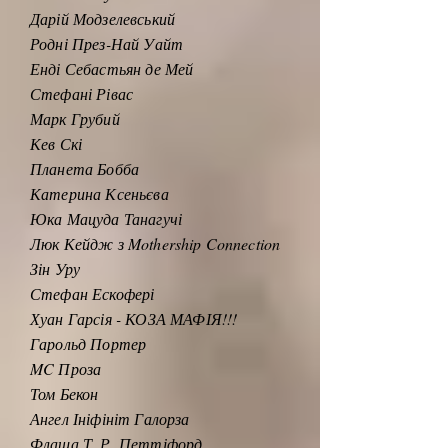
Дарій Модзелевський
Родні През-Най Уайт
Енді Себастьян де Мей
Стефані Рівас
Марк Грубий
Кев Скі
Планета Бобба
Катерина Ксеньєва
Юка Мацуда Танагучі
Люк Кейдж з Mothership Connection
Зін Уру
Стефан Ескофері
Хуан Гарсія - КОЗА МАФІЯ!!!
Гарольд Портер
MC Проза
Том Бекон
Ангел Ініфініт Галорза
Флаша Т. Р. Петтіфорд