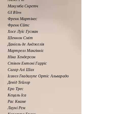
Макумба Скретч
GI Bltrn
Френк Мартінес
Френк Єйтс
Хосе Луїс Гусман
Шеннон Сміт
Даніель де Анджелія
Мартрелл Макгінніс
Ніна Хендерсон
Стівен Ентоні Гарріс
Сагар Алі Шах
Ісавел Гвадалупе Ортіс Альварадо
Девід Тейлор
Еро Трес
Кецаль Іса
Рас Кваме
Лауні Рем
Коретта Браун