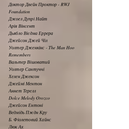
Доктор Двейн Проктор - RWJ
Foundation
Джоел Дупрі Найт
Арія Вінсент
Дьябло Вієдма Еррера
Джейсон Джей Чіл
Уолтер Дженкінс - The Man Hoo
Remembers
Вальтер Вішоватий
Уолтер Сантуччі
Хелен Джексон
Джеймі Ментон
Аннет Терелл
Dolce Melody Orozco
Джейсон Ентоні
Ведмідь Пждн Кру
Б. Фіолетовий Хайнс
Люк Ах