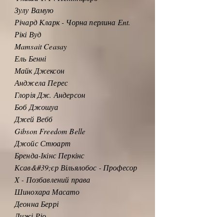
Зулу Вамую
Річард Кларк - Чорна перлина Ent.
Рікі Вуд
Mamsait Ceasay
Ель Бенні
Майк Джексон
Анджела Перес
Глорія Дж. Андерсон
Боб Джошуа
Джей Вебб
Gibson Freedom Belle
Джойс Стюарт
Бренда-Ікінс Перкінс
Ксав&#39;єр Вільялобос - Професор
X - Позбавлений права
Шинохара Масато
Деонна Беррі
Лижі Ріо