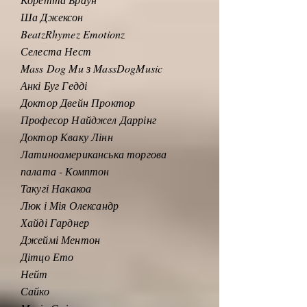
Ша Джексон
BeatzRhymez Emotionz
Селеста Нест
Mass Dog Mu з MassDogMusic
Анкі Буг Гедді
Доктор Двейн Проктор
Професор Найджел Даррінг
Доктор Кваку Лінн
Латиноамериканська торгова
палата - Комптон
Такугі Накакоа
Люк і Мія Олександр
Хайді Гарднер
Джеймі Ментон
Дітцо Ето
Нейт
Сайко