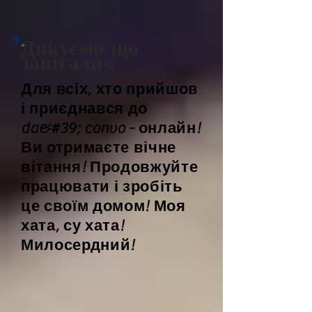
Дякуємо, що
завітали!!!
Для всіх, хто прийшов
і приєднався до
da&#39; convo - онлайн!
Ви отримаєте вічне
вітання! Продовжуйте
працювати і зробіть
це своїм домом! Моя
хата, су хата!
Милосердний!