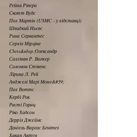
Рейна Рівера
Скотт Вудс
Пол Мартін (USMC - у відставці)
Швидкий Ньєвс
Рина Сервантес
Серхіо Мірціне
Chris&nbsp;
Олександр
Салліван Р. Волкер
Соломон Стівенс
Лірика Л. Рей
Анджелі Марі Моне&#39;
Пол Воттс
Кербі Рок
Расті Горнц
Ріко Хадсон
Дерріл Джеймс
Даніель Варгас Бенітез
Хакан Актун