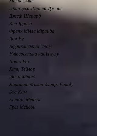
Малік Сміт
Принцеса Ланіта Джонс
Джеф Шепард
Кей Іррола
Френк Міллс Міранда
Дон Ву
Африканський іслам
Універсальна нація зулу
Лонні Рем
Хітц Тейлор
Ійола Фіттс
Jaquanna Mason &amp; Family
Бос Кам
Ентоні Мейсон
Грег Мейсон