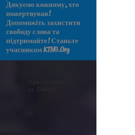
Дякуємо кожному, хто
пожертвував!
Допоможіть захистити
свободу слова та
підтримайте! Станьте
учасником KTNG.Org
Приєднуйтесь
до Convo!