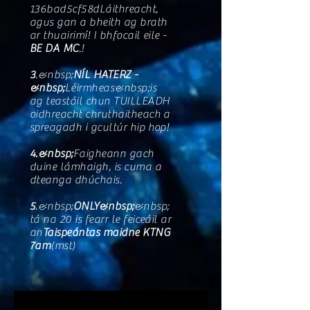
136bad5cf58d
Láithreacht
,
agus gan a bheith ag brath
ar thuairimí! I bhfocail eile -
BE DA MC
.!
3
.&nbsp;
NÍL HATERZ -
&nbsp;
Léirmheas
&nbsp;is
ag teastáil chun TUILLEADH
oidhreacht chruthaitheach a
spreagadh i gcultúr hip hop!
4.&nbsp;
Faigheann gach
duine lámhaigh, is cuma a
dteanga dhúchais.
5
.&nbsp;
ONLY&nbsp;
&nbsp;
tá na 20 is fearr le feiceáil ar
an
Taispeántas maidne KTNG
7am
(mst)