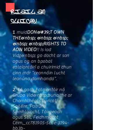
Riail an
Cluiche!
1
. muid
DON&#39;T OWN
THE&nbsp; &nbsp; &nbsp;
&nbsp; &nbsp;RIGHTS TO
AON VIDEO
!! Is iad
Vidz&nbsp; go docht ar son
agus ag an bpobal
ealaíontóirí a chuirimid chun
cinn mar “ceannáin lucht
leanúna domhanda”.
2
. Tá gach Ealaíontóir nó
Grúpa Vid&nbsp;bunaithe ar
Chomhthéacs Lyrical,
Soiléire, Patrún,
Samhlaíocht, Táirgeadh
agus Stíl, Feidhmíocht
Céim,_cc781905-5cde-3194-
bb3b-