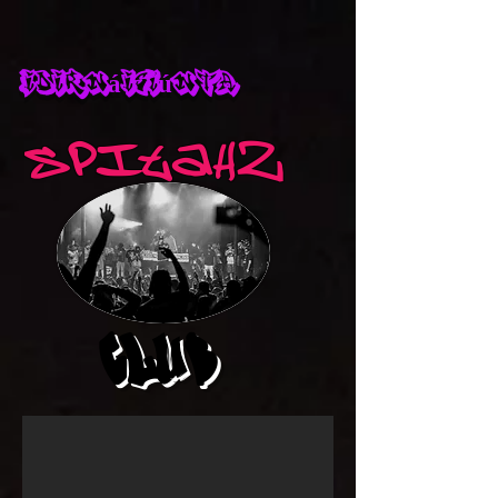
Idirnáisiúnta
Spitahz
CLUB