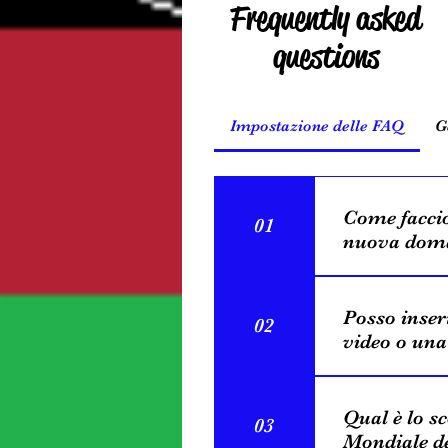
Frequently asked
questions
Impostazione delle FAQ
G
Come facci
01
nuova doma
Per aggiunger
passaggi: 1. F
Posso inse
02
frequenti 2. D
video o una
aggiungere, mod
domande e ris
Sì. Per aggiun
dovrebbe esser
questi passagg
Qual è lo s
03
pubblica.
2. Fai clic su
Mondiale d