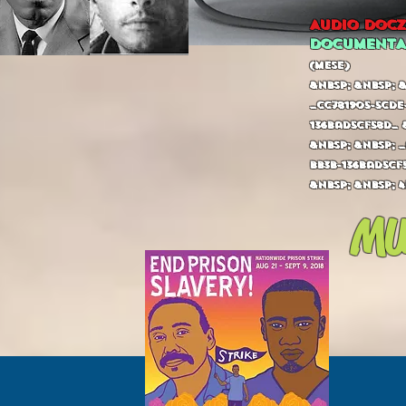
AUDIO DOCZ
DOCUMENTA
(mese)
&nbsp; &nbsp; &
_cc781905-5cde-
136bad5cf58d_ 
&nbsp; &nbsp; _
bb3b-136bad5cf
&nbsp; &nbsp; 4
MU