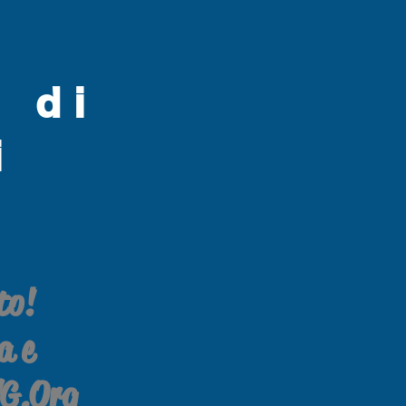
 di
i
to!
a e
NG.Org