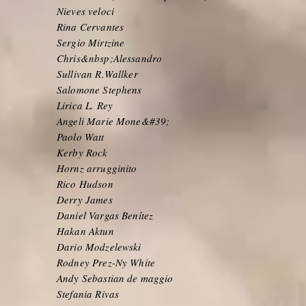
Nieves veloci
Rina Cervantes
Sergio Mirtzine
Chris&nbsp;
Alessandro
Sullivan R.Wallker
Salomone Stephens
Lirica L. Rey
Angeli Marie Mone&#39;
Paolo Watt
Kerby Rock
Hornz arrugginito
Rico Hudson
Derry James
Daniel Vargas Benítez
Hakan Aktun
Dario Modzelewski
Rodney Prez-Ny White
Andy Sebastian de maggio
Stefania Rivas