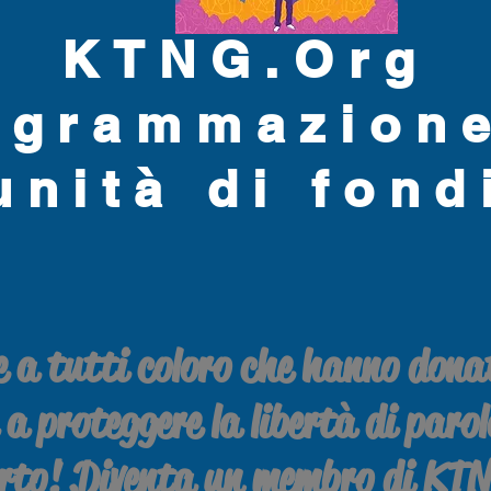
KTNG.Org
ogrammazione
unità di fond
e a tutti coloro che hanno dona
a proteggere la libertà di parol
rto! Diventa un membro di KT