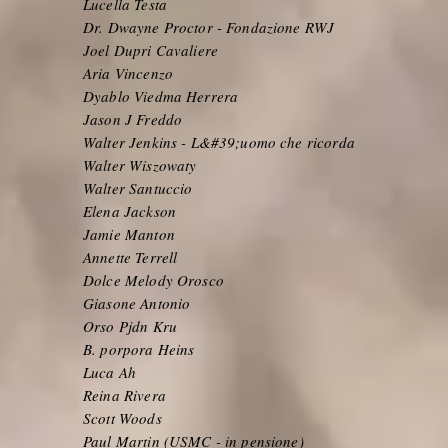
Lucella Testa
Dr. Dwayne Proctor - Fondazione RWJ
Joel Dupri Cavaliere
Aria Vincenzo
Dyablo Viedma Herrera
Jason J Freddo
Walter Jenkins - L&#39;uomo che ricorda
Walter Wiszowaty
Walter Santuccio
Elena Jackson
Jamie Manton
Annette Terrell
Dolce Melody Orosco
Giasone Antonio
Orso Pjdn Kru
B. porpora Heins
Luca Ah
Reina Rivera
Scott Woods
Paul Martin (USMC - in pensione)