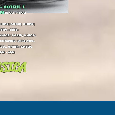
- NOTIZIE E
RI
10:00 - 11:00
nbsp; &nbsp; &nbsp;
3194 -bb3b-
&nbsp; &nbsp; &nbsp;
cc781905 -5cde-3194-
58d_ &nbsp; &nbsp;
pm - 6pm
SICA