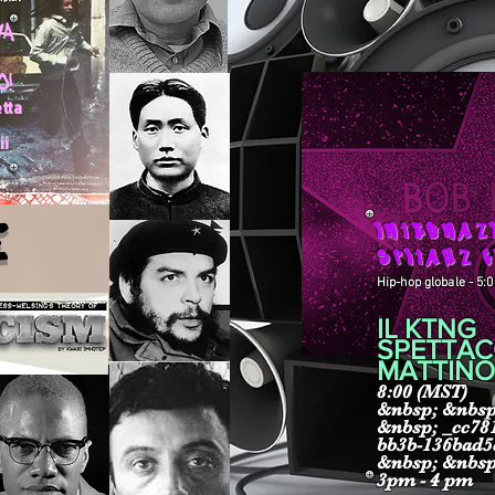
MA
!
etta
ii
E
INTERNAZ
SPITAHZ 
Hip-hop globale - 5:0
IL KTNG
SPETTA
MATTINO!
8:00 (MST)
&nbsp; &nbsp
&nbsp; _cc781
bb3b-136bad5
&nbsp; &nbsp
3pm - 4 pm