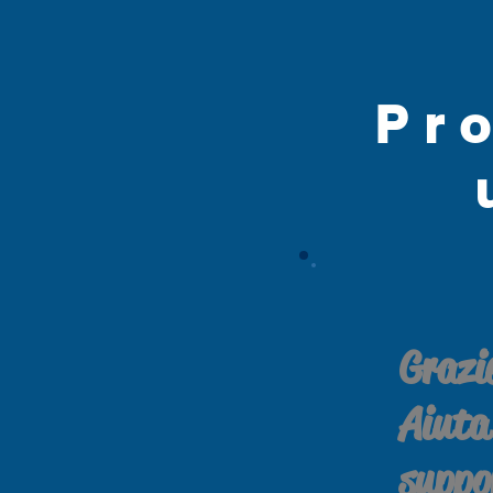
Pr
Grazi
Aiuta 
suppo