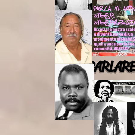
PARLA -N- ANI
&nbsp;
&nbsp;radio
Ascolta la nostra scal
e diventa parte di un
movimento globale! S
quella voce per la tua
comunità, ADESSO!
PARLAR