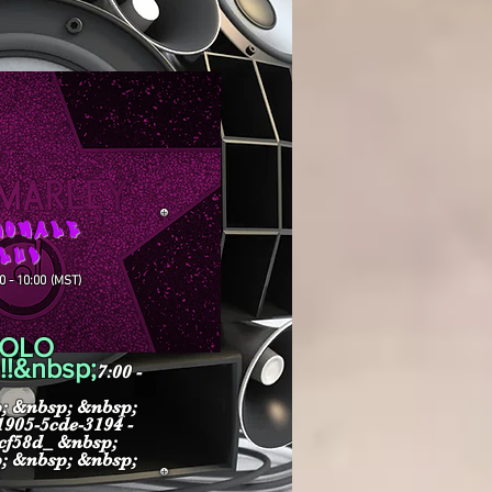
IONALE
CLUB
0 - 10:00 (MST)
COLO
!&nbsp;
7:00 -
; &nbsp; &nbsp;
905-5cde-3194 -
cf58d_ &nbsp;
; &nbsp; &nbsp;