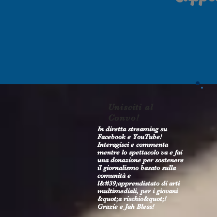
Unisciti al
Convo!
In diretta streaming su
Facebook e YouTube!
Interagisci e commenta
mentre lo spettacolo va e fai
una donazione per sostenere
il giornalismo basato sulla
comunità e
l&#39;apprendistato di arti
multimediali, per i giovani
&quot;a rischio&quot;!
Grazie e Jah Bless!